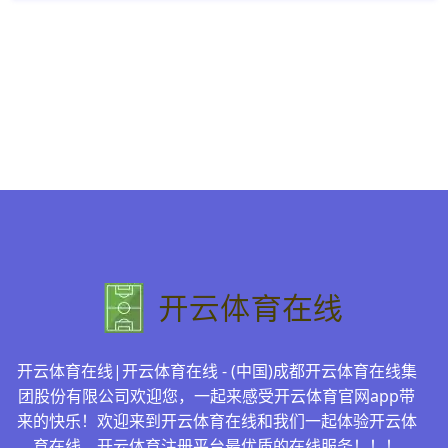
开云体育在线|开云体育在线 - (中国)成都开云体育在线集
团股份有限公司欢迎您，一起来感受开云体育官网app带
来的快乐！欢迎来到开云体育在线和我们一起体验开云体
育在线、开云体育注册平台最优质的在线服务！！！