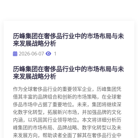
历峰集团在奢侈品行业中的市场布局与未
来发展战略分析
2026-06-07
1
历峰集团在奢侈品行业中的市场布局与未
来发展战略分析
作为全球奢侈品行业的重要领军企业，历峰集团凭
借其丰富的品牌组合和创新的市场策略，在全球奢
侈品市场中占据了重要地位。未来，集团将继续深
化数字化转型，拓展新兴市场，并加强品牌的文化
内涵，以巩固其行业领导地位。本文将详细分析历
峰集团的市场布局、品牌战略、数字化转型以及未
来发展方向，帮助读者全面了解其在奢侈品行业中