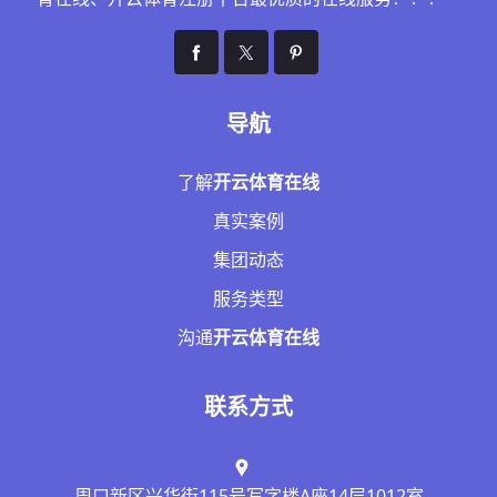
导航
了解
开云体育在线
真实案例
集团动态
服务类型
沟通
开云体育在线
联系方式
周口新区兴华街115号写字楼A座14层1012室