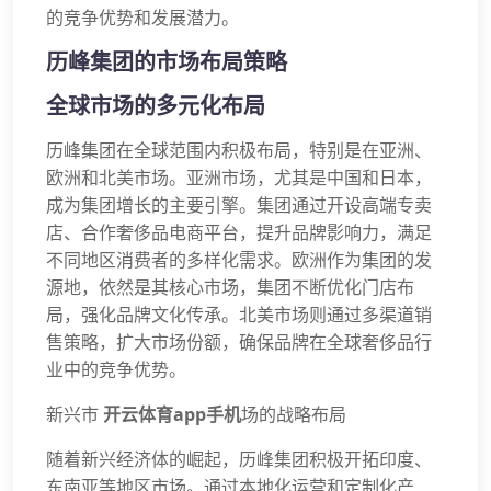
的竞争优势和发展潜力。
历峰集团的市场布局策略
全球市场的多元化布局
历峰集团在全球范围内积极布局，特别是在亚洲、
欧洲和北美市场。亚洲市场，尤其是中国和日本，
成为集团增长的主要引擎。集团通过开设高端专卖
店、合作奢侈品电商平台，提升品牌影响力，满足
不同地区消费者的多样化需求。欧洲作为集团的发
源地，依然是其核心市场，集团不断优化门店布
局，强化品牌文化传承。北美市场则通过多渠道销
售策略，扩大市场份额，确保品牌在全球奢侈品行
业中的竞争优势。
新兴市
开云体育app手机
场的战略布局
随着新兴经济体的崛起，历峰集团积极开拓印度、
东南亚等地区市场。通过本地化运营和定制化产