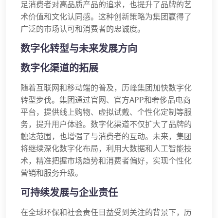
足消费者对高品质产品的追求，也提升了品牌的艺
术价值和文化认同感。这种创新策略为集团赢得了
广泛的市场认可和消费者的忠诚度。
数字化转型与未来发展方向
数字化渠道的拓展
随着互联网和移动端的普及，历峰集团加快数字化
转型步伐。集团通过官网、官方APP和奢侈品电商
平台，提供线上购物、虚拟试戴、个性化定制等服
务，提升用户体验。数字化渠道不仅扩大了品牌的
触达范围，也增强了与消费者的互动。未来，集团
将继续深化数字化布局，利用大数据和人工智能技
术，精准把握市场趋势和消费者偏好，实现个性化
营销和服务升级。
可持续发展与企业责任
在全球环保和社会责任日益受到关注的背景下，历