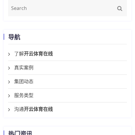
导航
了解
开云体育在线
真实案例
集团动态
服务类型
沟通
开云体育在线
热门资讯