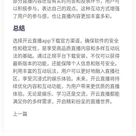
部分直播内容还设有实时问答和投票环节，用户可
以积极参与，表达自己的观点。这种互动方式增强
了用户的参与感，也让直播内容更加丰富多彩。
总结
选择开云直播app下载官方渠道，确保软件的安全
性和稳定性，是享受高品质直播内容和多样互动玩
法的基础。通过正规平台下载安装，不仅可以获得
最新版本的功能，还能保障个人信息和账号安全。
利用丰富的互动玩法，用户可以更好地融入直播社
区，享受沉浸式的娱乐体验。未来，开云直播将持
续优化内容和互动功能，为用户带来更优质的直播
体验。无论是娱乐、学习还是交流，开云直播都能
满足你的多样需求，开启精彩纷呈的直播世界。
上一篇