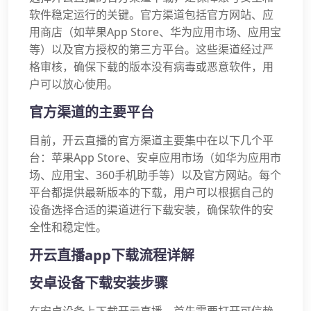
软件稳定运行的关键。官方渠道包括官方网站、应
用商店（如苹果App Store、华为应用市场、应用宝
等）以及官方授权的第三方平台。这些渠道经过严
格审核，确保下载的版本没有病毒或恶意软件，用
户可以放心使用。
官方渠道的主要平台
目前，开云直播的官方渠道主要集中在以下几个平
台：苹果App Store、安卓应用市场（如华为应用市
场、应用宝、360手机助手等）以及官方网站。每个
平台都提供最新版本的下载，用户可以根据自己的
设备选择合适的渠道进行下载安装，确保软件的安
全性和稳定性。
开云直播app下载流程详解
安卓设备下载安装步骤