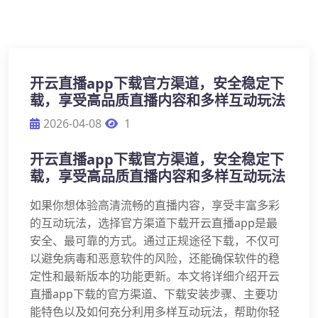
开云直播app下载官方渠道，安全稳定下
载，享受高品质直播内容和多样互动玩法
2026-04-08
1
开云直播app下载官方渠道，安全稳定下
载，享受高品质直播内容和多样互动玩法
如果你想体验高清流畅的直播内容，享受丰富多彩
的互动玩法，选择官方渠道下载开云直播app是最
安全、最可靠的方式。通过正规途径下载，不仅可
以避免病毒和恶意软件的风险，还能确保软件的稳
定性和最新版本的功能更新。本文将详细介绍开云
直播app下载的官方渠道、下载安装步骤、主要功
能特色以及如何充分利用多样互动玩法，帮助你轻