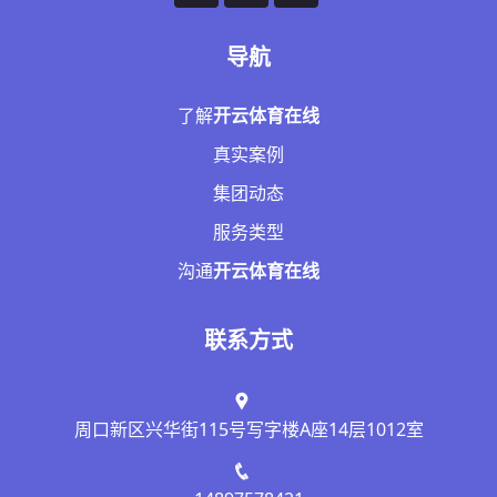
导航
了解
开云体育在线
真实案例
集团动态
服务类型
沟通
开云体育在线
联系方式
周口新区兴华街115号写字楼A座14层1012室